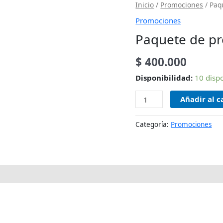
Paquete
Inicio
/
Promociones
/ Paq
de
Promociones
programación
Paquete de pr
3
días
$
400.000
cantidad
Disponibilidad:
10 disp
Añadir al c
Categoría:
Promociones