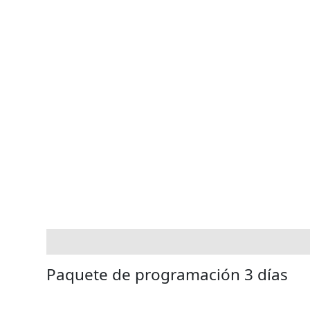
Ir
al
contenido
Descripción
Valoraciones (0)
Paquete de programación 3 días