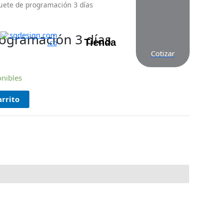
uete de programación 3 días
ogramación 3 días
Tienda
Cotizar
onibles
arrito