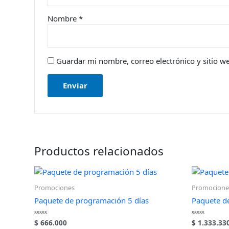
Nombre
*
Guardar mi nombre, correo electrónico y sitio w
Productos relacionados
Promociones
Promocione
Paquete de programación 5 días
Paquete d
$
666.000
$
1.333.33
Valorado
Valorado
en
en