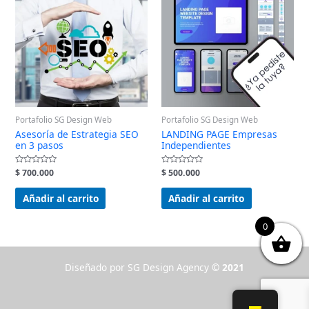
Portafolio SG Design Web
Portafolio SG Design Web
Asesoría de Estrategia SEO
LANDING PAGE Empresas
en 3 pasos
Independientes
Valorado
$
700.000
Valorado
$
500.000
en
en
0
0
de
de
Añadir al carrito
Añadir al carrito
5
5
0
Diseñado por SG Design Agency
© 2021