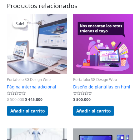
Productos relacionados
Original
Current
price
price
Sale!
Sale!
was:
is:
$ 500.000.
$ 445.000.
Portafolio SG Design Web
Portafolio SG Design Web
Página interna adicional
Diseño de plantillas en html
Valorado
$
500.000
$
445.000
Valorado
$
500.000
en
en
0
0
de
de
Añadir al carrito
Añadir al carrito
5
5